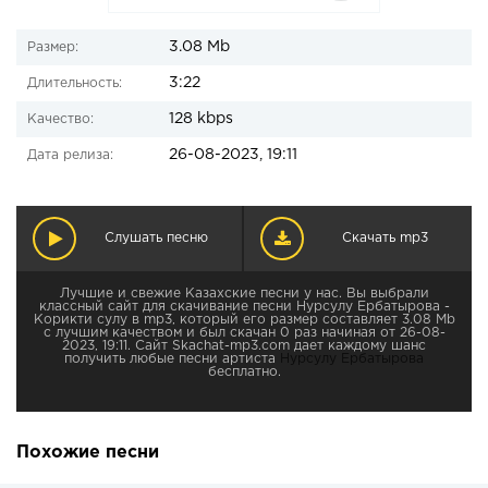
3.08 Mb
Размер:
3:22
Длительность:
128 kbps
Качество:
26-08-2023, 19:11
Дата релиза:
Слушать песню
Скачать mp3
Лучшие и свежие Казахские песни у нас. Вы выбрали
классный сайт для скачивание песни Нурсулу Ербатырова -
Корикти сулу в mp3, который его размер составляет 3.08 Mb
с лучшим качеством и был скачан 0 раз начиная от 26-08-
2023, 19:11. Сайт Skachat-mp3.com дает каждому шанс
получить любые песни артиста
Нурсулу Ербатырова
бесплатно.
Похожие песни