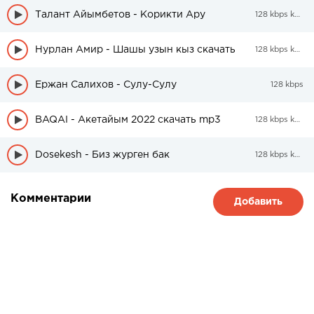
Талант Айымбетов - Корикти Ару
128 kbps kbps
Нурлан Амир - Шашы узын кыз скачать
128 kbps kbps
Ержан Салихов - Сулу-Сулу
128 kbps
BAQAI - Акетайым 2022 скачать mp3
128 kbps kbps
Dosekesh - Биз журген бак
128 kbps kbps
Комментарии
Добавить