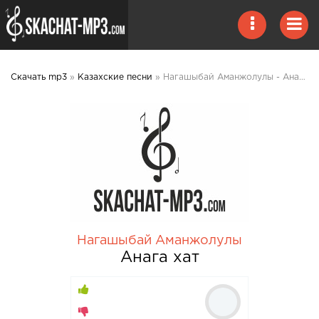
Скачать mp3
»
Казахские песни
» Нагашыбай Аманжолулы - Анага хат mp3 скачать
Нагашыбай Аманжолулы
Анага хат