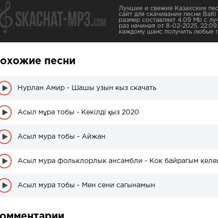
Лучшие и свежие Казахские пес
сайт для скачивание песни Balti
размер составляет 4.09 Mb с лу
раз начиная от 8-02-2025, 22:0
каждому шанс получить любые 
охожие песни
Нурлан Амир - Шашы узын кыз скачать
Асыл мұра тобы - Кекілді қыз 2020
Асыл мура тобы - Айжан
Асыл мура фольклорлык ансамбли - Кок байрагым кел
Асыл мура тобы - Мен сени сагынамын
омментарии