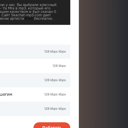
ни у нас. Вы выбрали классный
 - Ya Mra в mp3, который его
чшим качеством и был скачан 0
9. Сайт Skachat-mp3.com дает
песни артиста
Balti
бесплатно.
128 kbps kbps
128 kbps
128 kbps kbps
ешегим
128 kbps kbps
128 kbps kbps