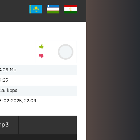
4.09 Mb
4:25
128 kbps
8-02-2025, 22:09
mp3