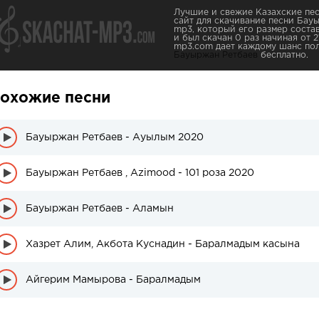
Лучшие и свежие Казахские пес
сайт для скачивание песни Бау
mp3, который его размер соста
и был скачан 0 раз начиная от 21
mp3.com дает каждому шанс пол
Бауыржан Ретбаев
бесплатно.
охожие песни
Бауыржан Ретбаев - Ауылым 2020
Бауыржан Ретбаев , Azimood - 101 роза 2020
Бауыржан Ретбаев - Аламын
Хазрет Алим, Акбота Куснадин - Баралмадым касына
Айгерим Мамырова - Баралмадым