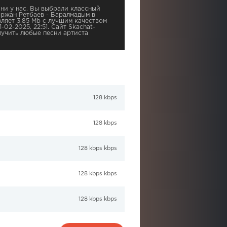
ни у нас. Вы выбрали классный
ыржан Ретбаев - Баралмадым в
вляет 3.85 Mb с лучшим качеством
-02-2025, 22:51. Сайт Skachat-
учить любые песни артиста
128 kbps
128 kbps
128 kbps kbps
128 kbps kbps
128 kbps kbps