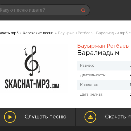
ачать mp3
»
Казахские песни
» Бауыржан Ретбаев - Баралмадым mp3 с
Бауыржан Ретбаев
Баралмадым
Размер:
Длительность:
Качество:
Дата релиза:
Слушать песню
Скачать 