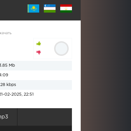
качать
3.85 Mb
4:09
128 kbps
21-02-2025, 22:51
mp3