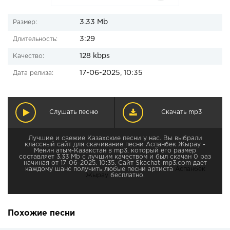
3.33 Mb
Размер:
3:29
Длительность:
128 kbps
Качество:
17-06-2025, 10:35
Дата релиза:
Слушать песню
Скачать mp3
Лучшие и свежие Казахские песни у нас. Вы выбрали
классный сайт для скачивание песни Аспанбек Жырау -
Менин атым-Казакстан в mp3, который его размер
составляет 3.33 Mb с лучшим качеством и был скачан 0 раз
начиная от 17-06-2025, 10:35. Сайт Skachat-mp3.com дает
каждому шанс получить любые песни артиста
Аспанбек
Жырау
бесплатно.
Похожие песни