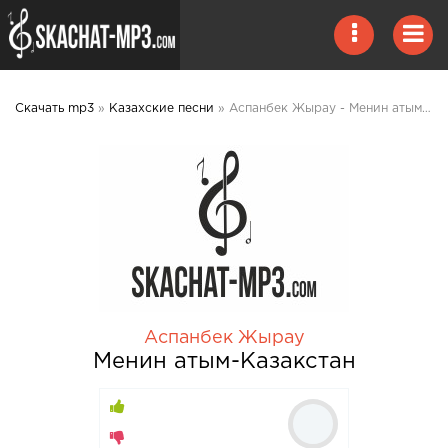
Скачать mp3
»
Казахские песни
» Аспанбек Жырау - Менин атым-Казакстан mp3 скачать
Аспанбек Жырау
Менин атым-Казакстан