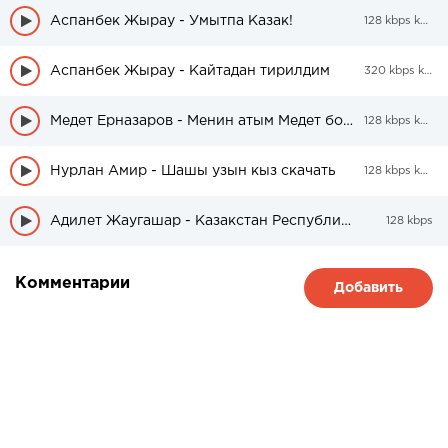
Аспанбек Жырау - Умытпа Казак!
128 kbps kbps
Аспанбек Жырау - Кайтадан тирилдим
320 kbps kbps
Медет Ерназаров - Менин атым Медет болады
128 kbps kbps
Нурлан Амир - Шашы узын кыз скачать
128 kbps kbps
Адилет Жаугашар - Казакстан Республикасынын азаматшасы
128 kbps
Комментарии
Добавить