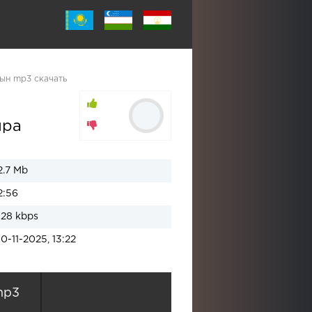
ын mp3 скачать
ыра
2.7 Mb
2:56
128 kbps
10-11-2025, 13:22
mp3