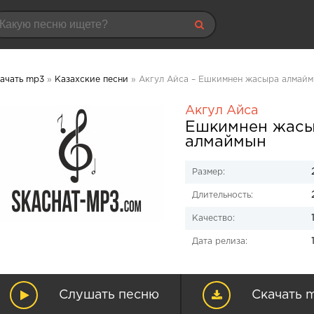
ачать mp3
»
Казахские песни
» Акгул Айса – Ешкимнен жасыра алмайм
Акгул Айса
Ешкимнен жас
алмаймын
Размер:
Длительность:
Качество:
Дата релиза:
Слушать песню
Скачать 