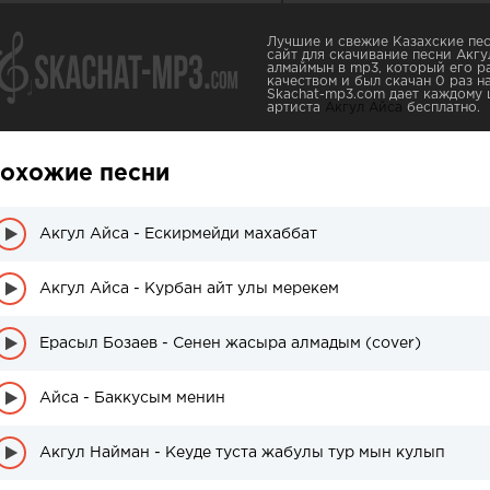
Лучшие и свежие Казахские пес
сайт для скачивание песни Акг
алмаймын в mp3, который его р
качеством и был скачан 0 раз нач
Skachat-mp3.com дает каждому 
артиста
Акгул Айса
бесплатно.
охожие песни
Акгул Айса - Ескирмейди махаббат
Акгул Айса - Курбан айт улы мерекем
Ерасыл Бозаев - Сенен жасыра алмадым (cover)
Айса - Баккусым менин
Акгул Найман - Кеуде туста жабулы тур мын кулып