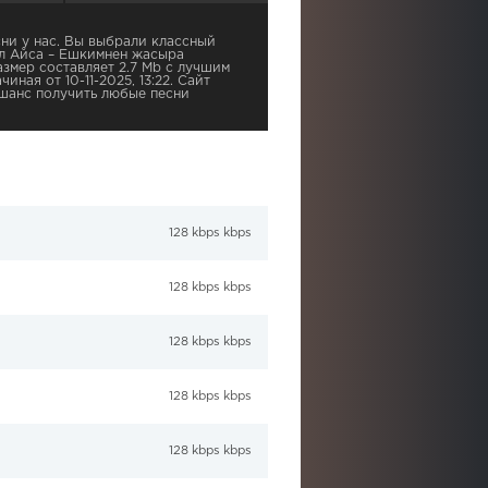
ни у нас. Вы выбрали классный
ул Айса – Ешкимнен жасыра
азмер составляет 2.7 Mb с лучшим
иная от 10-11-2025, 13:22. Сайт
шанс получить любые песни
128 kbps kbps
128 kbps kbps
128 kbps kbps
128 kbps kbps
128 kbps kbps