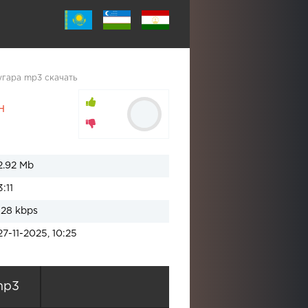
гара mp3 скачать
н
2.92 Mb
3:11
128 kbps
27-11-2025, 10:25
mp3