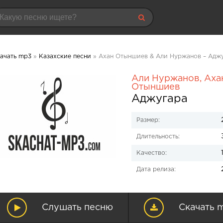
ачать mp3
»
Казахские песни
» Ахан Отыншиев & Али Нуржанов – Аджу
Али Нуржанов
,
Аха
Отыншиев
Аджугара
Размер:
Длительность:
Качество:
Дата релиза:
Слушать песню
Скачать 