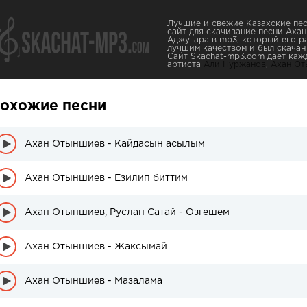
Лучшие и свежие Казахские пес
сайт для скачивание песни Аха
Аджугара в mp3, который его ра
лучшим качеством и был скачан 0
Сайт Skachat-mp3.com дает каж
артиста
Али Нуржанов
,
Ахан О
охожие песни
Ахан Отыншиев - Кайдасын асылым
Ахан Отыншиев - Езилип биттим
Ахан Отыншиев, Руслан Сатай - Озгешем
Ахан Отыншиев - Жаксымай
Ахан Отыншиев - Мазалама