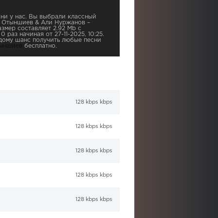
ни у нас. Вы выбрали классный
н Отыншиев & Али Нуржанов –
змер составляет 2.92 Mb с
 раз начиная от 27-11-2025, 10:25.
дому шанс получить любые песни
тыншиев
бесплатно.
128 kbps kbps
128 kbps kbps
128 kbps kbps
128 kbps kbps
128 kbps kbps