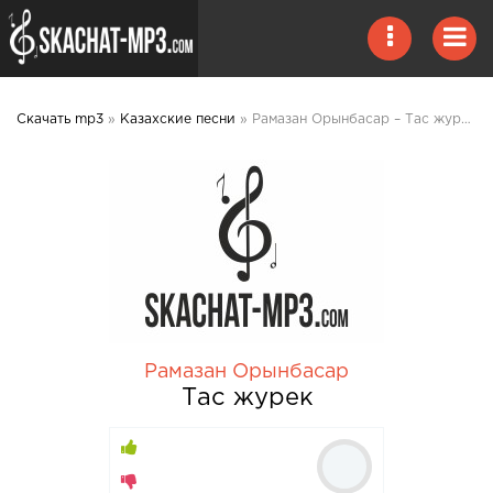
Скачать mp3
»
Казахские песни
» Рамазан Орынбасар – Тас журек mp3 скачать
Рамазан Орынбасар
Тас журек