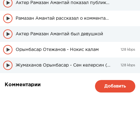
Актер Рамазан Амантай показал публике свою красавицу-жену
Рамазан Амантай рассказал о комментариях отрицательных в адрес своей жены
Актер Рамазан Амантай был девушкой
Орынбасар Отежанов - Нокис калам
128 kbps
Жумаханов Орынбасар - Сен келерсин (cover)
128 kbps
Комментарии
Добавить