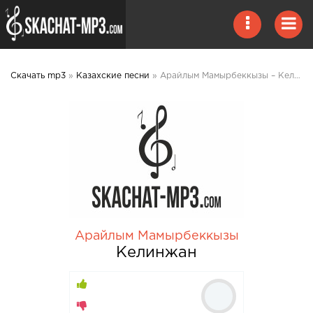
Скачать mp3
»
Казахские песни
» Арайлым Мамырбеккызы – Келинжан mp3 скачать
Арайлым Мамырбеккызы
Келинжан