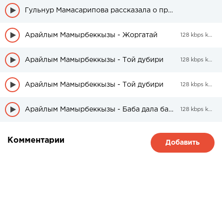
Гульнур Мамасарипова рассказала о продолжение сериала «Келинжан»
Арайлым Мамырбеккызы - Жоргатай
128 kbps kbps
Арайлым Мамырбеккызы - Той дубири
128 kbps kbps
Арайлым Мамырбеккызы - Той дубири
128 kbps kbps
Арайлым Мамырбеккызы - Баба дала баяны
128 kbps kbps
Комментарии
Добавить