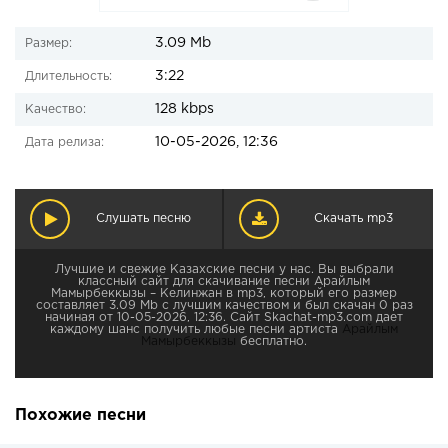
3.09 Mb
Размер:
3:22
Длительность:
128 kbps
Качество:
10-05-2026, 12:36
Дата релиза:
Слушать песню
Скачать mp3
Лучшие и свежие Казахские песни у нас. Вы выбрали
классный сайт для скачивание песни Арайлым
Мамырбеккызы – Келинжан в mp3, который его размер
составляет 3.09 Mb с лучшим качеством и был скачан 0 раз
начиная от 10-05-2026, 12:36. Сайт Skachat-mp3.com дает
каждому шанс получить любые песни артиста
Арайлым
Мамырбеккызы
бесплатно.
Похожие песни