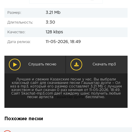
3.21 Mb
Размер:
3:30
Длительность:
128 kbps
Качество:
11-05-2026, 18:49
Дата релиза:
Слушать песню
Скачать mp3
Лучшие и свежие Казахские песни у нас. Вы выбрали
классный сайт для скачивание песни Гашыктар дуэти – Ол
кез в mp3, который его размер составляет 3.21 Mb с лучшим
качеством и был скачан 0 раз начиная от 11-05-2026, 18:49.
Сайт Skachat-mp3.com дает каждому шанс получить любые
песни артиста
Гашыктар дуэти
бесплатно.
Похожие песни