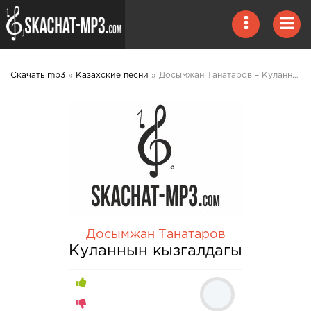
Скачать mp3
»
Казахские песни
» Досымжан Танатаров – Куланнын кызгалдагы mp3 скачать
Досымжан Танатаров
Куланнын кызгалдагы