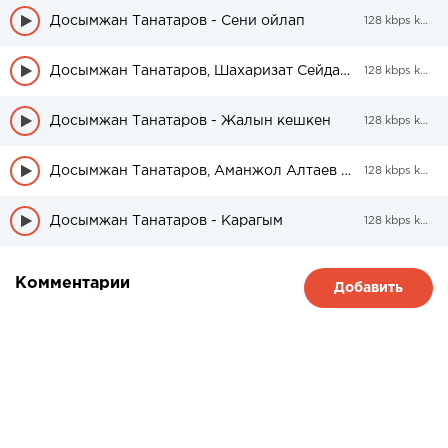
Досымжан Танатаров - Сени ойлап
128 kbps kbps
Досымжан Танатаров, Шахаризат Сейдахмет - Онердин кокпаршысы
128 kbps kbps
Досымжан Танатаров - Жалын кешкен
128 kbps kbps
Досымжан Танатаров, Аманжол Алтаев - Омир
128 kbps kbps
Досымжан Танатаров - Карагым
128 kbps kbps
Комментарии
Добавить