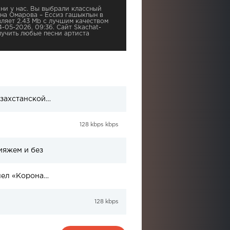
ни у нас. Вы выбрали классный
ина Омарова – Ессиз гашыкпын в
вляет 2.43 Mb с лучшим качеством
4-05-2026, 09:36. Сайт Skachat-
учить любые песни артиста
Зарина Алтынбаева провела теплый вечер с легендой казахстанской сцены
128 kbps kbps
ияжем и без
«Написано за час»: Зарина Омарова рассказала, как вышел «Коронавирус, кет-кет»
128 kbps