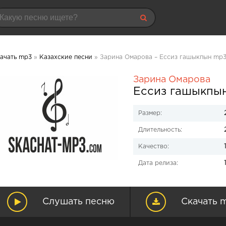
ачать mp3
»
Казахские песни
» Зарина Омарова – Ессиз гашыкпын mp3
Зарина Омарова
Ессиз гашыкпы
Размер:
Длительность:
Качество:
Дата релиза:
Слушать песню
Скачать 