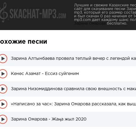
Лучшие и свежие Казахские пес
сайт для скачивание песни Зар
mp3, который его размер соста
и был скачан 0 раз начиная от 1
mp3.com дает каждому шанс пол
Зарина Омарова
бесплатно.
охожие песни
Кенес Азамат - Ессиз суйгеним
Зарина Низомиддинова сравнила свою внешность с мак
Зарина Омарова - Жаңа жыл 2020