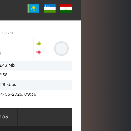
 скачать
н
2.43 Mb
2:38
128 kbps
14-05-2026, 09:36
mp3