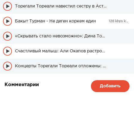
Торегали Тореали навестил сестру в Астане после перенесенной болезни
Бакыт Турман - Не деген коркем един
128 kbps kbps
«Скрывать стало невозможно»: Дина Тореали сообщила публике радостную новость (фото)
Счастливый малыш: Али Окапов растрогал сердца многих, опубликовав фото с отцом
Концерты Торегали Тореали отложены: отец артиста объяснил причину
Комментарии
Добавить