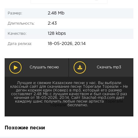
2.48 Mb
Размер:
2:43
Длительность:
128 kbps
Качество:
18-05-2026, 20:14
Дата релиза:
Слушать песню
Скачать mp3
Лучшие и свежие Казахские песни у нас. Вы выбрали
классный сайт для скачивание песни Торегали Тореали – Не
деген коркем един (Ковер) в mp3, который его размер
составляет 2.48 Mb с лучшим качеством и был скачан 0 раз
начиная от 18-05-2026, 20:14. Сайт Skachat-mp3.com дает
каждому шанс получить любые песни артиста
Торегали
Тореали
бесплатно.
Похожие песни