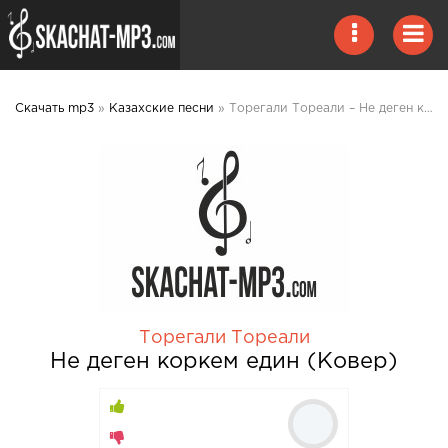
Скачать mp3
»
Казахские песни
» Торегали Тореали – Не деген коркем един (Ковер) mp3 скачать
Торегали Тореали
Не деген коркем един (Ковер)