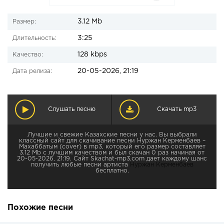
3.12 Mb
Размер:
3:25
Длительность:
128 kbps
Качество:
20-05-2026, 21:19
Дата релиза:
Слушать песню
Скачать mp3
Лучшие и свежие Казахские песни у нас. Вы выбрали
классный сайт для скачивание песни Нуржан Керменбаев –
Махаббатым (cover) в mp3, который его размер составляет
3.12 Mb с лучшим качеством и был скачан 0 раз начиная от
20-05-2026, 21:19. Сайт Skachat-mp3.com дает каждому шанс
получить любые песни артиста
Нуржан Керменбаев
бесплатно.
Похожие песни