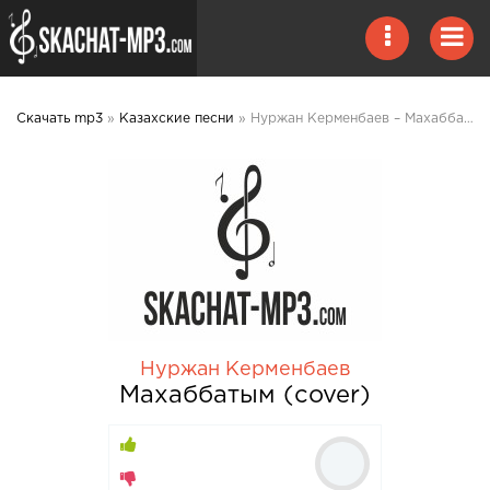
Скачать mp3
»
Казахские песни
» Нуржан Керменбаев – Махаббатым (cover) mp3 скачать
Нуржан Керменбаев
Махаббатым (cover)