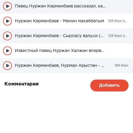
Певец Нуржан Керменбаев рассказал, как балует свою жену
Нуржан Керменбаев - Менин махаббатым
128 kbps kbps
Нуржан Керменбаев - Сырласу вальси (cover)
128 kbps kbps
Известный певец Нуржан Халжан впервые представил свою жену на сцене после долгого времени
Нуржан Керменбаев, Нурман Арыстан - Жыбырла
189 kbps
Комментарии
Добавить