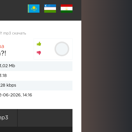
! mp3 скачать
ва
?!
3,02 Mb
3:18
128 kbps
2-06-2026, 14:16
mp3