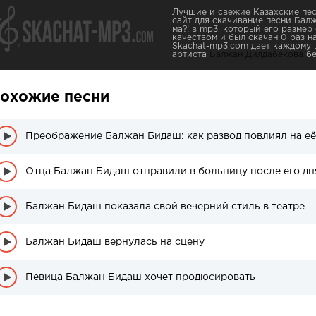
Лучшие и свежие Казахские пес
сайт для скачивание песни Бал
ма?! в mp3, который его размер
качеством и был скачан 0 раз на
Skachat-mp3.com дает каждому 
артиста
Балжан Дилдабекова
бе
охожие песни
Преображение Балжан Бидаш: как развод повлиял на её
Балжан Бидаш показала свой вечерний стиль в театре
Балжан Бидаш вернулась на сцену
Певица Балжан Бидаш хочет продюсировать