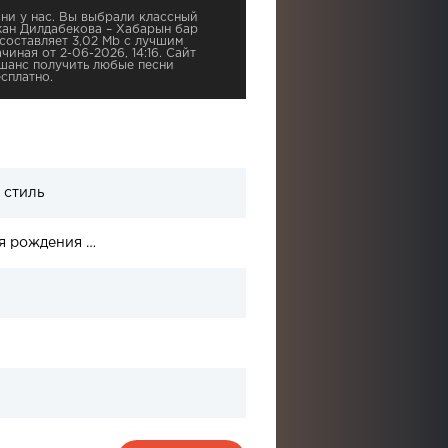
ни у нас. Вы выбрали классный
жан Дилдабекова – Хабарын бар
 составляет 3,02 Mb с лучшим
чиная от 2-06-2026, 14:16. Сайт
шанс получить любые песни
сплатно.
 стиль
Отца Балжан Бидаш отправили в больницу после его дня рождения и ему потребуется лечение за рубежом