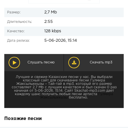
2,7 Mb
Размер:
2:55
Длительность:
128 kbps
Качество:
5-06-2026, 15:14
Дата релиза:
Слушать песню
Скачать mp3
Лучшие и свежие Казахские песни у нас. Вы выбрали
классный сайт для скачивание песни Гулмира
Жаксылыккызы – Тай-тай в mp3, который его размер
составляет 2,7 Mb с лучшим качеством и был скачан 0 раз
начиная от 5-06-2026, 15:14. Сайт Skachat-mp3.com дает
каждому шанс получить любые песни артиста
Гулмира
Жаксылыккызы
бесплатно.
Похожие песни