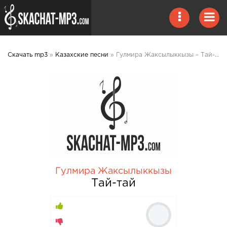
Скачать mp3
»
Казахские песни
» Гулмира Жаксылыккызы – Тай-тай mp3 скачать
Гулмира Жаксылыккызы
Тай-тай