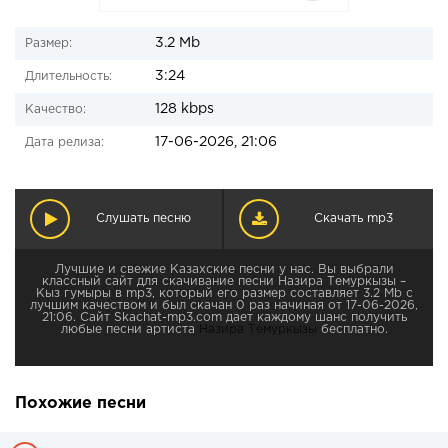
3.2 Mb
Размер:
3:24
Длительность:
128 kbps
Качество:
17-06-2026, 21:06
Дата релиза:
Слушать песню
Скачать mp3
Лучшие и свежие Казахские песни у нас. Вы выбрали
классный сайт для скачивание песни Назира Темуркызы –
Кыз гумыры в mp3, который его размер составляет 3.2 Mb с
лучшим качеством и был скачан 0 раз начиная от 17-06-2026,
21:06. Сайт Skachat-mp3.com дает каждому шанс получить
любые песни артиста
Назира Темуркызы
бесплатно.
Похожие песни