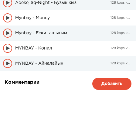
Adeke, Sq-Night - Бузык кыз
128 kbps kbps
Mynbay - Money
128 kbps kbps
Mynbay - Ески гашыгым
128 kbps kbps
MYNBAY - Конил
128 kbps kbps
MYNBAY - Айналайын
128 kbps kbps
Комментарии
Добавить