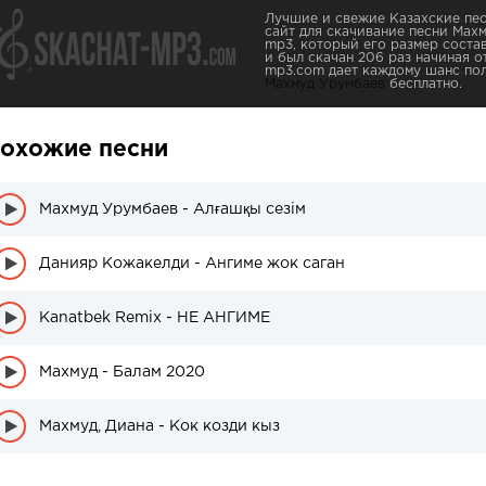
Лучшие и свежие Казахские пес
сайт для скачивание песни Мах
mp3, который его размер соста
и был скачан 206 раз начиная от 
mp3.com дает каждому шанс пол
Махмуд Урумбаев
бесплатно.
охожие песни
Махмуд Урумбаев - Алғашқы сезім
Данияр Кожакелди - Ангиме жок саган
Kanatbek Remix - НЕ АНГИМЕ
Махмуд - Балам 2020
Махмуд, Диана - Кок козди кыз