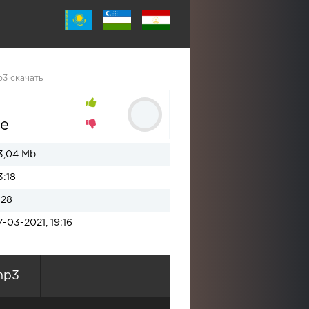
3 скачать
е
3,04 Mb
3:18
128
7-03-2021, 19:16
mp3