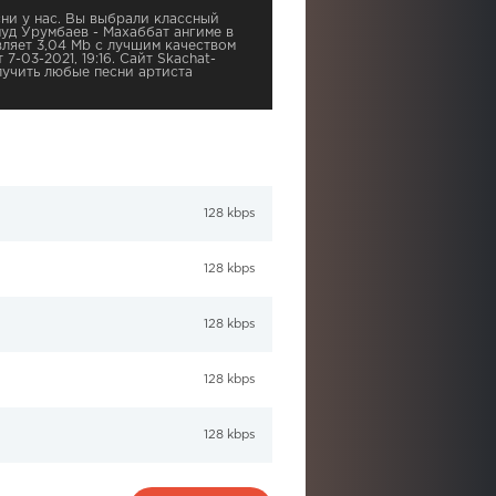
ни у нас. Вы выбрали классный
муд Урумбаев - Махаббат ангиме в
вляет 3,04 Mb с лучшим качеством
7-03-2021, 19:16. Сайт Skachat-
учить любые песни артиста
128 kbps
128 kbps
128 kbps
128 kbps
128 kbps