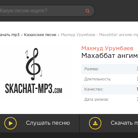
ачать mp3
»
Казахские песни
» Махмуд Урумбаев - Махаббат ангиме mp
Махмуд Урумбаев
Махаббат ангим
Размер:
Длительность:
Качество:
Дата релиза:
Слушать песню
Скачать 