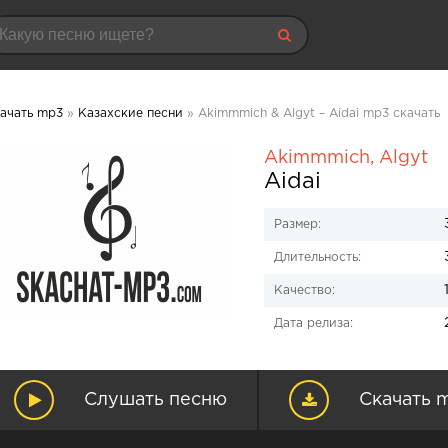
ачать mp3
»
Казахские песни
» Akimmmich & Algyt – Aidai mp3 скачать
Akimmmich
,
Algyt
Aidai
Размер:
Длительность:
Качество:
Дата релиза:
Слушать песню
Скачать 