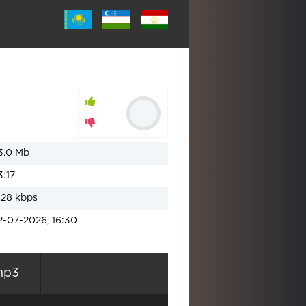
3.0 Mb
3:17
128 kbps
2-07-2026, 16:30
mp3