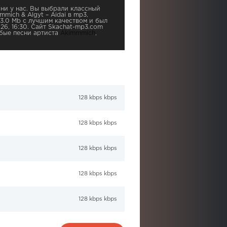
ни у нас. Вы выбрали классный
mich & Algyt – Aidai в mp3,
 3.0 Mb с лучшим качеством и был
26, 16:30. Сайт Skachat-mp3.com
бые песни артиста
Akimmmich
,
128 kbps kbps
128 kbps kbps
128 kbps kbps
128 kbps kbps
128 kbps kbps