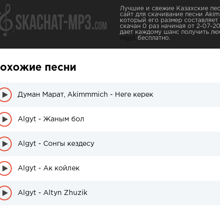
Лучшие и свежие Казахские пес
сайт для скачивание песни Akimm
который его размер составляет
скачан 0 раз начиная от 2-07-20
дает каждому шанс получить лю
Algyt
бесплатно.
охожие песни
Думан Марат, Akimmmich - Неге керек
Algyt - Жаным бол
Algyt - Сонгы кездесу
Algyt - Ак койлек
Algyt - Altyn Zhuzik