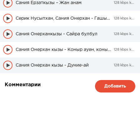
Сания Ерзаткызы – Жан анам
128 kbps kbps
Серик Нусыпхан, Сания Онерхан - Гашыктар тилеги
128 kbps kbps
Сания Онерханкызы - Сайра булбул
128 kbps kbps
Сания Онерхан кызы - Коныр ауен, коныр куй сагынарым
128 kbps kbps
Сания Онерхан кызы - Дуние-ай
128 kbps kbps
Комментарии
Добавить