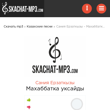
Скачать mp3
»
Казахские песни
» Сания Ерзаткызы – Махаббатка уксайды mp3 скачать
Сания Ерзаткызы
Махаббатка уксайды