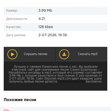
3.99 Mb
Размер:
4:21
Длительность:
128 kbps
Качество:
2-07-2026, 19:36
Дата релиза:
Слушать песню
Скачать mp3
Лучшие и свежие Казахские песни у нас. Вы выбрали
классный сайт для скачивание песни Сания Ерзаткызы –
Махаббатка уксайды в mp3, который его размер составляет
3.99 Mb с лучшим качеством и был скачан 0 раз начиная от
2-07-2026, 19:36. Сайт Skachat-mp3.com дает каждому шанс
получить любые песни артиста
Сания Ерзаткызы
бесплатно.
Похожие песни