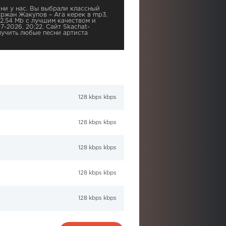
ни у нас. Вы выбрали классный
ыржан Жакупов – Ага керек в mp3,
2.54 Mb с лучшим качеством и
7-2026, 20:22. Сайт Skachat-
учить любые песни артиста
128 kbps kbps
128 kbps kbps
128 kbps kbps
128 kbps kbps
128 kbps kbps