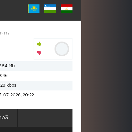
ачать
в
2.54 Mb
2:46
128 kbps
5-07-2026, 20:22
mp3