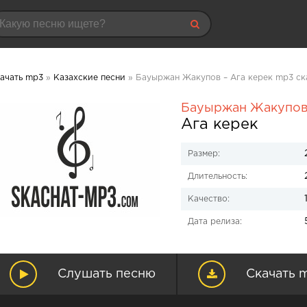
ачать mp3
»
Казахские песни
» Бауыржан Жакупов – Ага керек mp3 ск
Бауыржан Жакупо
Ага керек
Размер:
Длительность:
Качество:
Дата релиза:
Слушать песню
Скачать 