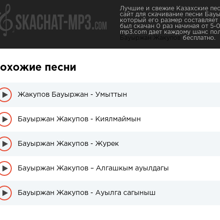
Лучшие и свежие Казахские пес
сайт для скачивание песни Бау
который его размер составляет 
был скачан 0 раз начиная от 5-0
mp3.com дает каждому шанс пол
Бауыржан Жакупов
бесплатно.
охожие песни
Жакупов Бауыржан - Умыттын
Бауыржан Жакупов - Киялмаймын
Бауыржан Жакупов - Журек
Бауыржан Жакупов – Алгашкым ауылдагы
Бауыржан Жакупов - Ауылга сагыныш