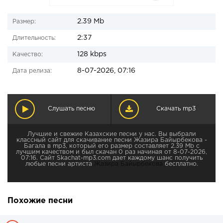
2.39 Mb
Размер:
2:37
Длительность:
128 kbps
Качество:
8-07-2026, 07:16
Дата релиза:
Слушать песню
Скачать mp3
Лучшие и свежие Казахские песни у нас. Вы выбрали
классный сайт для скачивание песни Жазира Байырбекова -
Багала в mp3, который его размер составляет 2.39 Mb с
лучшим качеством и был скачан 0 раз начиная от 8-07-2026,
07:16. Сайт Skachat-mp3.com дает каждому шанс получить
любые песни артиста
Жазира Байырбекова
бесплатно.
Похожие песни