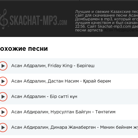
Лучшие и свежие Казахские пес
сайт для скачивание песни Аса
Домбырамен в mp3, который его
лучшим качеством и был скачан 3
22:56. Сайт Skachat-mp3.com д
песни артиста
Асан Пердешовт
охожие песни
Асан Абдралин, Friday King - Берігеш
Асан Абдралин, Дастан Насим - Қарай берем
Асан Абдралин - Бір сәтті күн
Асан Абдиралин, Нурсултан Байгун - Тентегим
Асан Абдиралин, Динара Жанаберген - Менин бейнем ж