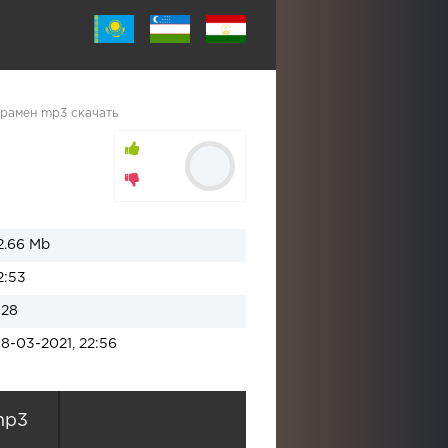
рамен mp3 скачать
2.66 Mb
2:53
128
18-03-2021, 22:56
mp3