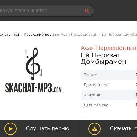
ачать mp3
»
Казахские песни
» Асан Пердешовтын - Ей Перизат Домбы
Асан Пердешовтын
Ей Перизат
Домбырамен
Размер:
Длительность:
Качество:
Дата релиза:
Слушать песню
Скачать 