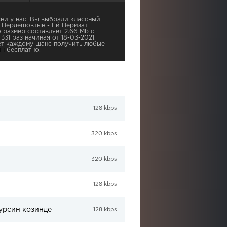
ни у нас. Вы выбрали классный
н Пердешовтын - Ей Перизат
 размер составляет 2.66 Mb с
31 раз начиная от 18-03-2021,
ает каждому шанс получить любые
ын
бесплатно.
128 kbps
320 kbps
320 kbps
128 kbps
урсин козинде
128 kbps