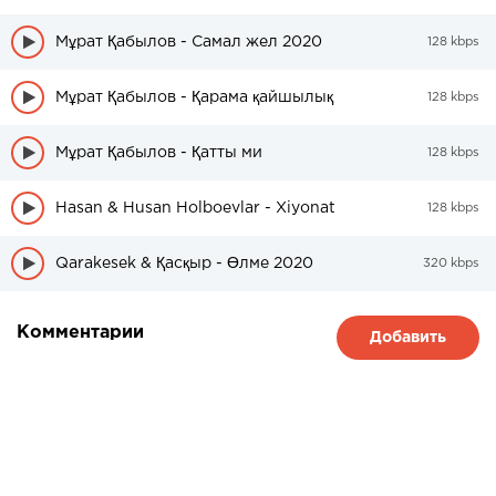
Мұрат Қабылов - Самал жел 2020
128 kbps
Мұрат Қабылов - Қарама қайшылық
128 kbps
Мұрат Қабылов - Қатты ми
128 kbps
Hasan & Husan Holboevlar - Xiyonat
128 kbps
Qarakesek & Қасқыр - Өлме 2020
320 kbps
Комментарии
Добавить