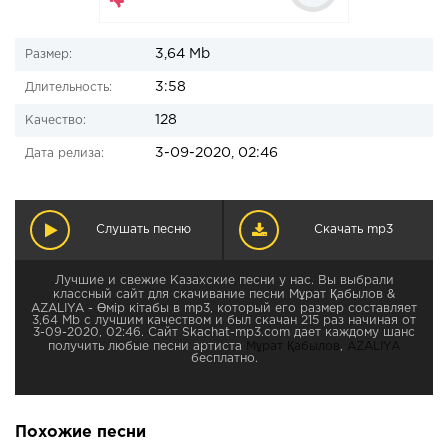
3,64 Mb
Размер:
3:58
Длительность:
128
Качество:
3-09-2020, 02:46
Дата релиза:
Слушать песню
Скачать mp3
Лучшие и свежие Казахские песни у нас. Вы выбрали
классный сайт для скачивание песни Мұрат Қабылов &
AZALIYA - Өмір кітабы в mp3, который его размер составляет
3,64 Mb с лучшим качеством и был скачан 215 раз начиная от
3-09-2020, 02:46. Сайт Skachat-mp3.com дает каждому шанс
получить любые песни артиста
Мұрат Қабылов
,
AZALIYA
бесплатно.
Похожие песни