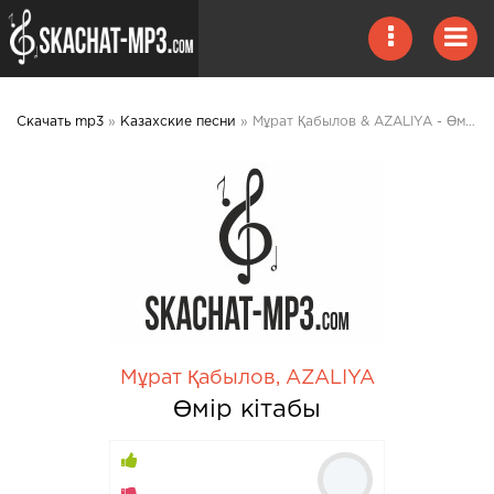
Скачать mp3
»
Казахские песни
» Мұрат Қабылов & AZALIYA - Өмір кітабы mp3 скачать
Мұрат Қабылов
,
AZALIYA
Өмір кітабы