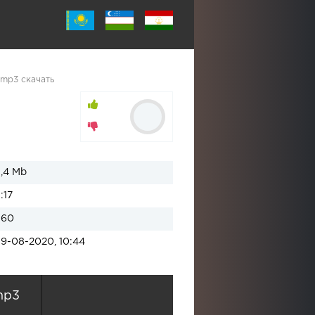
 mp3 скачать
1,4 Mb
1:17
160
19-08-2020, 10:44
mp3