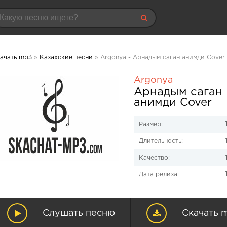
ачать mp3
»
Казахские песни
» Argonya - Арнадым саган анимди Cover
Argonya
Арнадым саган
анимди Cover
Размер:
Длительность:
Качество:
Дата релиза:
Слушать песню
Скачать 