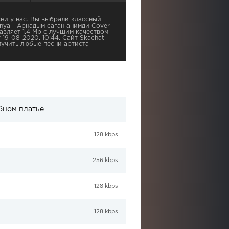
ни у нас. Вы выбрали классный
nya - Арнадым саган анимди Cover
авляет 1,4 Mb с лучшим качеством
 19-08-2020, 10:44. Сайт Skachat-
учить любые песни артиста
бном платье
128 kbps
256 kbps
128 kbps
128 kbps