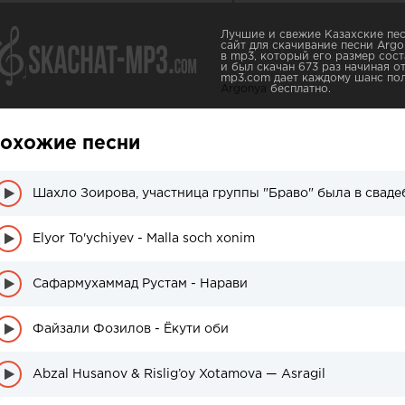
Лучшие и свежие Казахские пес
сайт для скачивание песни Argo
в mp3, который его размер сост
и был скачан 673 раз начиная от
mp3.com дает каждому шанс пол
Argonya
бесплатно.
охожие песни
Шахло Зоирова, участница группы "Браво" была в сваде
Elyor To'ychiyev - Malla soch xonim
Сафармухаммад Рустам - Нарави
Файзали Фозилов - Ёкути оби
Abzal Husanov & Rislig’oy Xotamova — Asragil