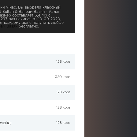
ни у нас. Вы выбрали классный
t Sultan & Ваграм Вазян - Уақыт
азмер составляет 6,4 Mb с
297 раз начиная от 10-09-2020,
ает каждому шанс получить любые
рам Вазян
бесплатно.
128 kbps
320 kbps
128 kbps
128 kbps
мейді
128 kbps