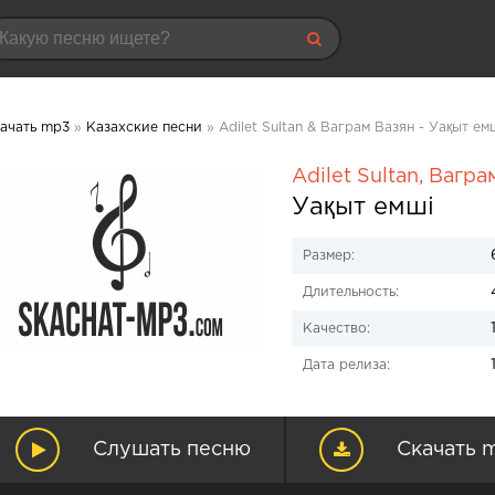
ачать mp3
»
Казахские песни
» Adilet Sultan & Ваграм Вазян - Уақыт е
Adilet Sultan
,
Вагра
Уақыт емші
Размер:
Длительность:
Качество:
Дата релиза:
Слушать песню
Скачать 