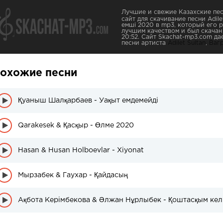
Лучшие и свежие Казахские пес
сайт для скачивание песни Adile
емші 2020 в mp3, который его р
лучшим качеством и был скачан 
20:52. Сайт Skachat-mp3.com д
песни артиста
Adilet Sultan
,
Ваг
охожие песни
Қуаныш Шалқарбаев - Уақыт емдемейді
Qarakesek & Қасқыр - Өлме 2020
Hasan & Husan Holboevlar - Xiyonat
Мырзабек & Гаухар - Қайдасың
Ақбота Керімбекова & Әлжан Нұрлыбек - Қоштасқым кел