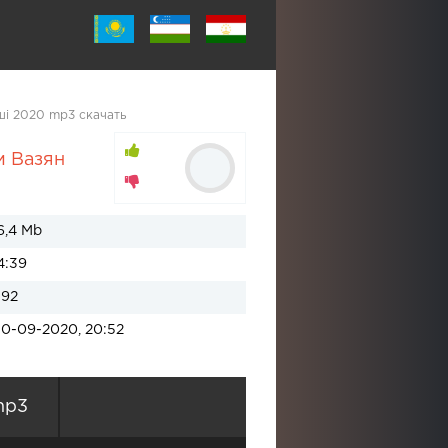
мші 2020 mp3 скачать
м Вазян
6,4 Mb
4:39
192
10-09-2020, 20:52
mp3