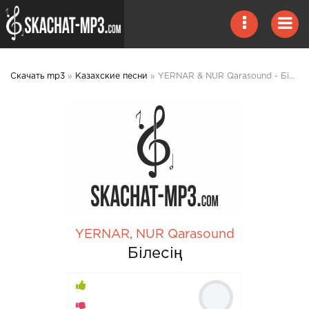
Скачать mp3
»
Казахские песни
» YERNAR & NUR Qarasound - Білесің mp3 скачать
YERNAR
,
NUR Qarasound
Білесің