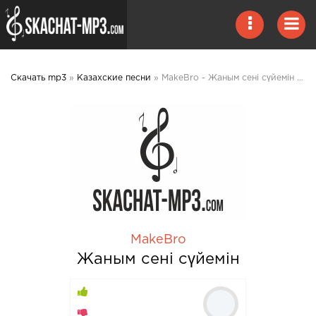
Скачать mp3
»
Казахские песни
» MakeBro - Жаным сені сүйемін 2020 mp3 скачать
MakeBro
Жаным сені сүйемін