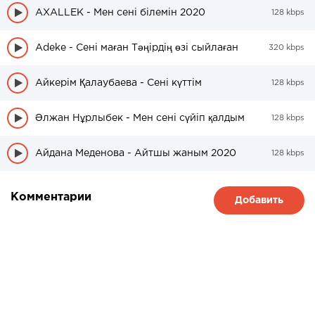
AXALLEK - Мен сені білемін 2020
128 kbps
Adeke - Сені маған Тәңірдің өзі сыйлаған
320 kbps
Айкерім Қалаубаева - Сені күттім
128 kbps
Әлжан Нұрлыбек - Мен сені сүйіп қалдым
128 kbps
Айдана Меденова - Айтшы жаным 2020
128 kbps
Комментарии
Добавить