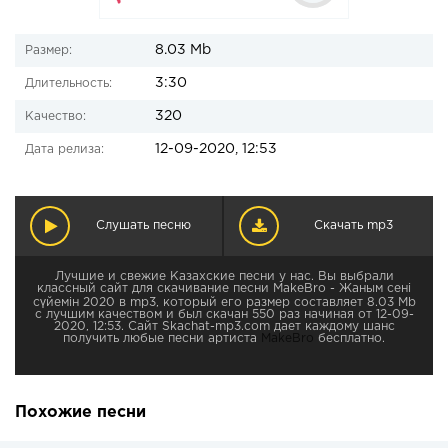
8.03 Mb
Размер:
3:30
Длительность:
320
Качество:
12-09-2020, 12:53
Дата релиза:
Слушать песню
Скачать mp3
Лучшие и свежие Казахские песни у нас. Вы выбрали
классный сайт для скачивание песни MakeBro - Жаным сені
сүйемін 2020 в mp3, который его размер составляет 8.03 Mb
с лучшим качеством и был скачан 550 раз начиная от 12-09-
2020, 12:53. Сайт Skachat-mp3.com дает каждому шанс
получить любые песни артиста
MakeBro
бесплатно.
Похожие песни