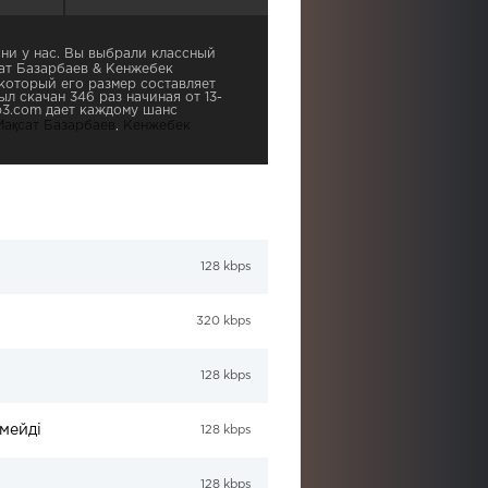
ни у нас. Вы выбрали классный
сат Базарбаев & Кенжебек
 который его размер составляет
л скачан 346 раз начиная от 13-
p3.com дает каждому шанс
Мақсат Базарбаев
,
Кенжебек
128 kbps
320 kbps
128 kbps
мейді
128 kbps
128 kbps