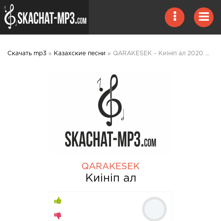
Скачать mp3
»
Казахские песни
» QARAKESEK - Киініп ал 2020 mp3 скачать
QARAKESEK
Киініп ал