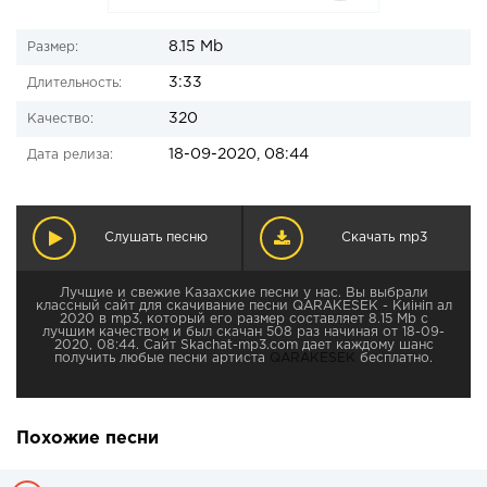
8.15 Mb
Размер:
3:33
Длительность:
320
Качество:
18-09-2020, 08:44
Дата релиза:
Слушать песню
Скачать mp3
Лучшие и свежие Казахские песни у нас. Вы выбрали
классный сайт для скачивание песни QARAKESEK - Киініп ал
2020 в mp3, который его размер составляет 8.15 Mb с
лучшим качеством и был скачан 508 раз начиная от 18-09-
2020, 08:44. Сайт Skachat-mp3.com дает каждому шанс
получить любые песни артиста
QARAKESEK
бесплатно.
Похожие песни