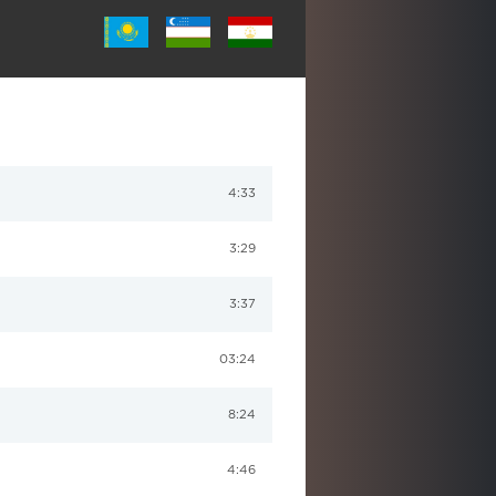
4:33
3:29
3:37
03:24
8:24
4:46