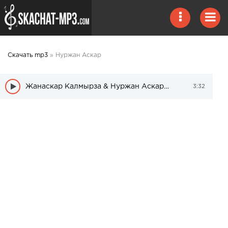
Скачать mp3
» Нуржан Аскар
Жанаскар Калмырза & Нуржан Аскар – Дос болмайды
3:32