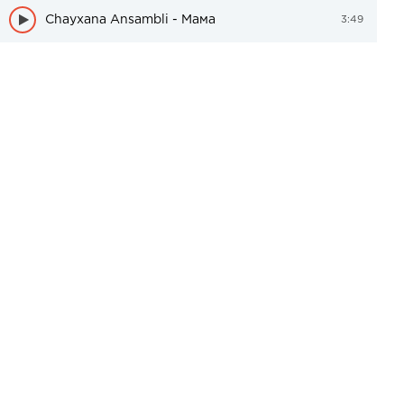
Chayxana Ansambli - Мама
3:49