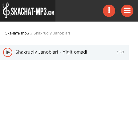
Скачать mp3
» Shaxrudiy Janoblari
Shaxrudiy Janoblari - Yigit omadi
3:50