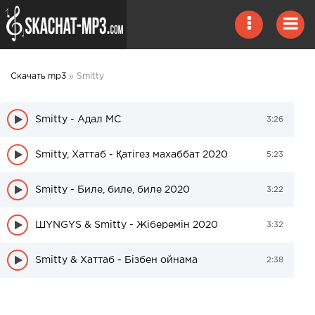
Скачать mp3
» Smitty
Smitty - Адал MC
3:26
Smitty, Хаттаб - Қатігез махаббат 2020
5:23
Smitty - Биле, биле, биле 2020
3:22
ШYNGYS & Smitty - Жіберемін 2020
3:32
Smitty & Хаттаб - Бізбен ойнама
2:38