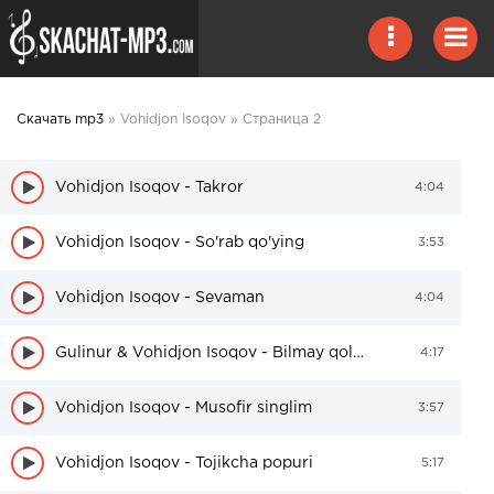
Скачать mp3
» Vohidjon Isoqov » Страница 2
Vohidjon Isoqov - Takror
4:04
Vohidjon Isoqov - So'rab qo'ying
3:53
Vohidjon Isoqov - Sevaman
4:04
Gulinur & Vohidjon Isoqov - Bilmay qoldim
4:17
Vohidjon Isoqov - Musofir singlim
3:57
Vohidjon Isoqov - Tojikcha popuri
5:17