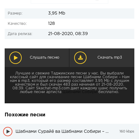
3,95 Mb
Размер:
128
Качество:
21-08-2020, 08:39
Дата релиза:
Слушать песню
Скачать mp3
Лучшие и свежие Таджикские песни у нас. Вы выбрали
классный сайт для скачивание песни Шабнами Собири – Нам
нам в mp3, который его размер составляет 3,95 Mb с лучшим
качеством и был скачан 483 раз начиная от 21-08-2020,
08:39. Сайт Skachat-mp3.com дает каждому шанс получить
любые песни артиста
Шабнами Собири
бесплатно.
Похожие песни
Шабнами Сурайё ва Шабнами Собири – Дар насибам
160 kbps