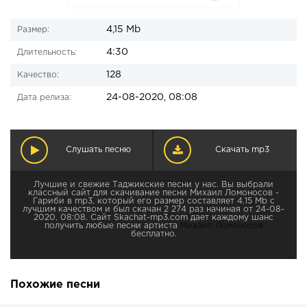
4,15 Mb
Размер:
4:30
Длительность:
128
Качество:
24-08-2020, 08:08
Дата релиза:
Слушать песню
Скачать mp3
Лучшие и свежие Таджикские песни у нас. Вы выбрали
классный сайт для скачивание песни Михаил Ломоносов -
Гариби в mp3, который его размер составляет 4,15 Mb с
лучшим качеством и был скачан 2 274 раз начиная от 24-08-
2020, 08:08. Сайт Skachat-mp3.com дает каждому шанс
получить любые песни артиста
Михаил Ломоносов
бесплатно.
Похожие песни