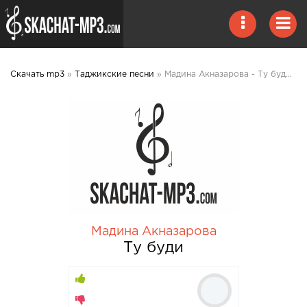
Скачать mp3
»
Таджикские песни
» Мадина Акназарова - Ту буди mp3 скачать
Мадина Акназарова
Ту буди