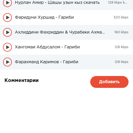
Нурлан Амир - Шашы узын кыз скачать
128 kbps kbps
Фаридуни Хуршед - Гариби
320 kbps
Ахлиддини Фахриддин & Чурабеки Ахмадчон - Гариби
160 kbps
Хангомаи Абдусалом - Гариби
128 kbps
Фарахманд Каримов - Гариби
128 kbps
Комментарии
Добавить