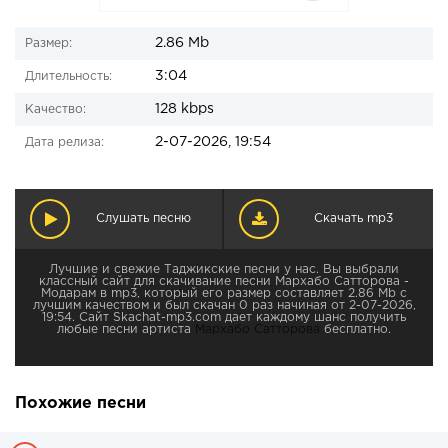
2.86 Mb
Размер:
3:04
Длительность:
128 kbps
Качество:
2-07-2026, 19:54
Дата релиза:
Слушать песню
Скачать mp3
Лучшие и свежие Таджикские песни у нас. Вы выбрали
классный сайт для скачивание песни Мархабо Сатторова -
Модарам в mp3, который его размер составляет 2.86 Mb с
лучшим качеством и был скачан 0 раз начиная от 2-07-2026,
19:54. Сайт Skachat-mp3.com дает каждому шанс получить
любые песни артиста
Мархабо Сатторова
бесплатно.
Похожие песни