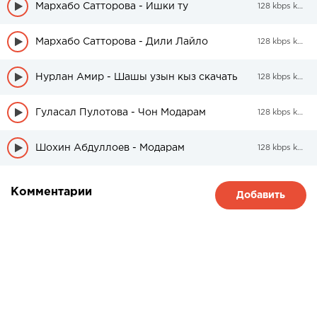
Мархабо Сатторова - Ишки ту
128 kbps kbps
Мархабо Сатторова - Дили Лайло
128 kbps kbps
Нурлан Амир - Шашы узын кыз скачать
128 kbps kbps
Гуласал Пулотова - Чон Модарам
128 kbps kbps
Шохин Абдуллоев - Модарам
128 kbps kbps
Комментарии
Добавить