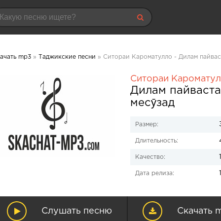
ачать mp3
»
Таджикские песни
» Ситораи Кароматулло - Дилам пайвас
Ситораи Каромату
Дилам пайваста
месӯзад
Размер:
Длительность:
Качество:
Дата релиза:
Слушать песню
Скачать 