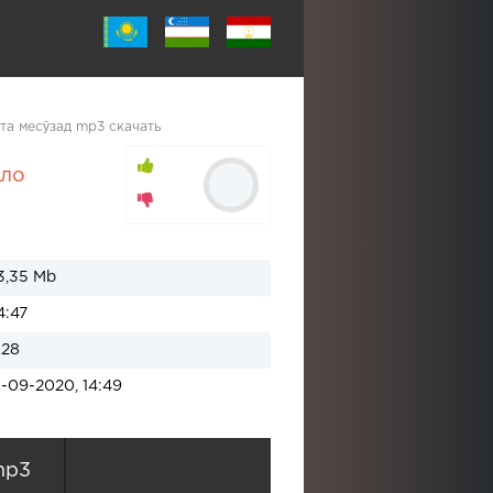
та месӯзад mp3 скачать
лло
3,35 Mb
4:47
128
1-09-2020, 14:49
mp3