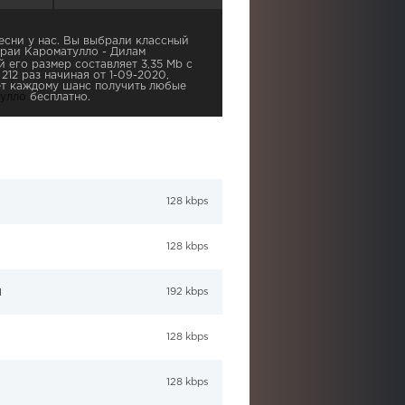
сни у нас. Вы выбрали классный
ораи Кароматулло - Дилам
й его размер составляет 3,35 Mb с
212 раз начиная от 1-09-2020,
ает каждому шанс получить любые
улло
бесплатно.
128 kbps
128 kbps
м
192 kbps
128 kbps
128 kbps