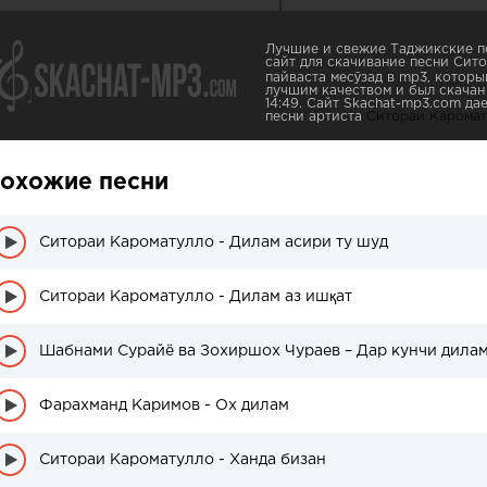
Лучшие и свежие Таджикские пе
сайт для скачивание песни Сит
пайваста месӯзад в mp3, которы
лучшим качеством и был скачан 
14:49. Сайт Skachat-mp3.com д
песни артиста
Ситораи Каромат
охожие песни
Ситораи Кароматулло - Дилам асири ту шуд
Ситораи Кароматулло - Дилам аз ишқат
Шабнами Сурайё ва Зохиршох Чураев – Дар кунчи дила
Фарахманд Каримов - Ох дилам
Ситораи Кароматулло - Ханда бизан