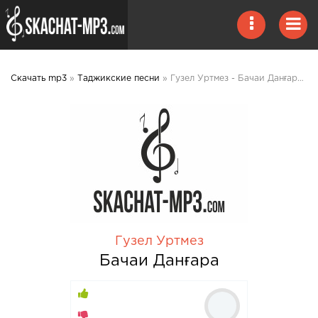
Скачать mp3
»
Таджикские песни
» Гузел Уртмез - Бачаи Данғара 2020 mp3 скачать
Гузел Уртмез
Бачаи Данғара