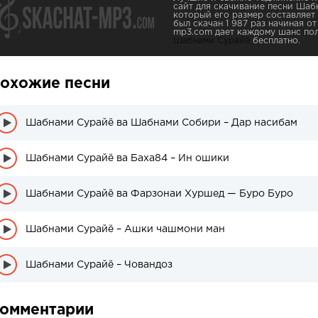
сайт для скачивание песни Шаб
который его размер составляет
был скачан 1 987 раз начиная от 
mp3.com дает каждому шанс пол
Шабнами Сурайё
бесплатно.
охожие песни
Шабнами Сурайё ва Шабнами Собири – Дар насибам
Шабнами Сурайё ва Баха84 – Ин ошики
Шабнами Сурайё ва Фарзонаи Хуршед — Буро Буро
Шабнами Сурайё – Ашки чашмони ман
Шабнами Сурайё – Човандоз
омментарии