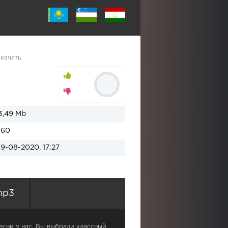
качать
3,49 Mb
160
19-08-2020, 17:27
mp3
сни у нас. Вы выбрали классный