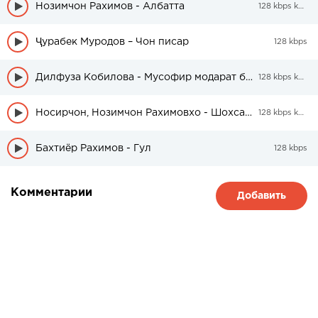
Нозимчон Рахимов - Албатта
128 kbps kbps
Ҷурабек Муродов – Чон писар
128 kbps
Дилфуза Кобилова - Мусофир модарат бубахшо писар
128 kbps kbps
Носирчон, Нозимчон Рахимовхо - Шохсанам
128 kbps kbps
Бахтиёр Рахимов - Гул
128 kbps
Комментарии
Добавить