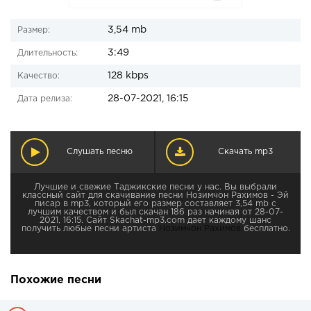
3,54 mb
Размер:
3:49
Длительность:
128 kbps
Качество:
28-07-2021, 16:15
Дата релиза:
Слушать песню
Скачать mp3
Лучшие и свежие Таджикские песни у нас. Вы выбрали
классный сайт для скачивание песни Нозимчон Рахимов - Эй
писар в mp3, который его размер составляет 3,54 mb с
лучшим качеством и был скачан 186 раз начиная от 28-07-
2021, 16:15. Сайт Skachat-mp3.com дает каждому шанс
получить любые песни артиста
Нозимчон Рахимов
бесплатно.
Похожие песни