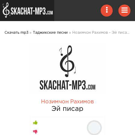
Скачать mp3
»
Таджикские песни
» Нозимчон Рахимов - Эй писар mp3 скачать
Нозимчон Рахимов
Эй писар