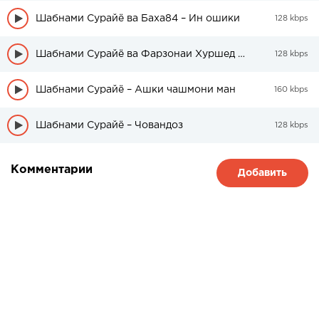
Шабнами Сурайё ва Баха84 – Ин ошики
128 kbps
Шабнами Сурайё ва Фарзонаи Хуршед — Буро Буро
128 kbps
Шабнами Сурайё – Ашки чашмони ман
160 kbps
Шабнами Сурайё – Човандоз
128 kbps
Комментарии
Добавить