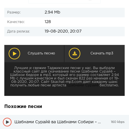
2.94 Mb
Размер:
128
Качество:
19-08-2020, 20:07
Дата релиза:
Слушать песню
Скачать mp3
Лучшие и свежие Таджикские песни у нас. Вы выбрали
классный сайт для скачивание песни Шабнами Сурайё –
Шабхои бедоре в mp3, который его размер составляет 2.94
Mb с лучшим качеством и был скачан 822 раз начиная от 19-
08-2020, 20:07. Сайт Skachat-mp3.com дает каждому шанс
получить любые песни артиста
Шабнами Сурайё
бесплатно.
Похожие песни
Шабнами Сурайё ва Шабнами Собири – Дар насибам
160 kbps