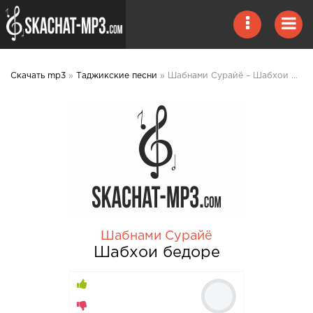
Скачать mp3
»
Таджикские песни
» Шабнами Сурайё – Шабхои бедоре mp3 скачать
Шабнами Сурайё
Шабхои бедоре