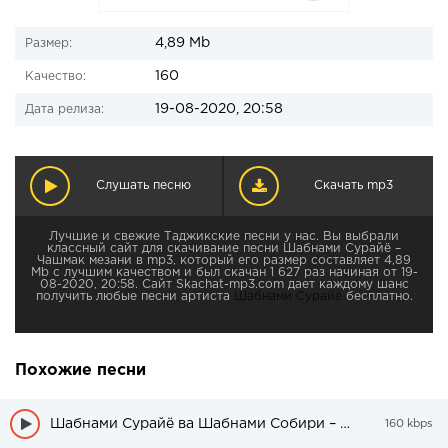
4,89 Mb
Размер:
160
Качество:
19-08-2020, 20:58
Дата релиза:
Слушать песню
Скачать mp3
Лучшие и свежие Таджикские песни у нас. Вы выбрали
классный сайт для скачивание песни Шабнами Сурайё –
Чашмак мезани в mp3, который его размер составляет 4,89
Mb с лучшим качеством и был скачан 1 627 раз начиная от 19-
08-2020, 20:58. Сайт Skachat-mp3.com дает каждому шанс
получить любые песни артиста
Шабнами Сурайё
бесплатно.
Похожие песни
Шабнами Сурайё ва Шабнами Собири – Дар насибам
160 kbps