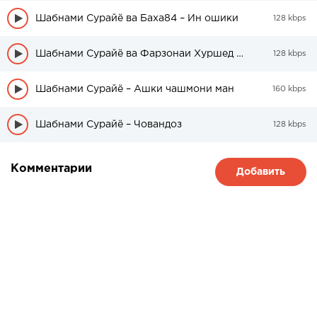
Шабнами Сурайё ва Баха84 – Ин ошики
128 kbps
Шабнами Сурайё ва Фарзонаи Хуршед — Буро Буро
128 kbps
Шабнами Сурайё – Ашки чашмони ман
160 kbps
Шабнами Сурайё – Човандоз
128 kbps
Комментарии
Добавить