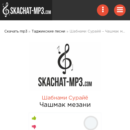
Скачать mp3
»
Таджикские песни
» Шабнами Сурайё – Чашмак мезани mp3 скачать
Шабнами Сурайё
Чашмак мезани