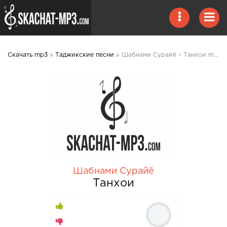
Скачать mp3
»
Таджикские песни
» Шабнами Сурайё – Танхои mp3 скачать
Шабнами Сурайё
Танхои