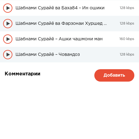
Шабнами Сурайё ва Баха84 – Ин ошики
128 kbps
Шабнами Сурайё ва Фарзонаи Хуршед — Буро Буро
128 kbps
Шабнами Сурайё – Ашки чашмони ман
160 kbps
Шабнами Сурайё – Човандоз
128 kbps
Комментарии
Добавить