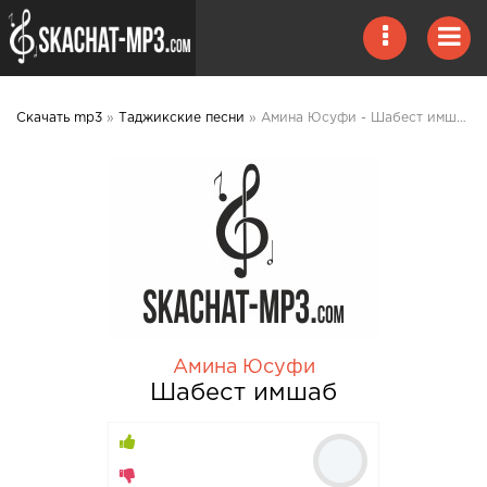
Скачать mp3
»
Таджикские песни
» Амина Юсуфи - Шабест имшаб 2020 mp3 скачать
Амина Юсуфи
Шабест имшаб